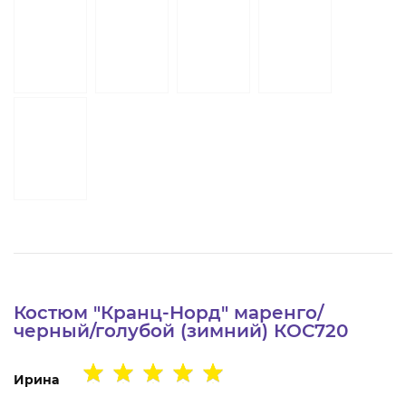
тродуги
ры услуг
ж и головные
я
я
Костюм "Кранц-Норд" маренго/
черный/голубой (зимний) КОС720
Ирина