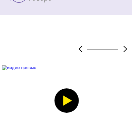
тку легко
талии, но и