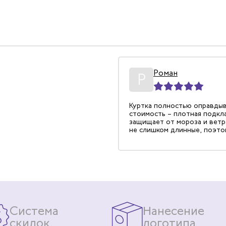
адимир Чапурин
Роман
08.11.2024
Р
ры. Приобрел сегодня куртку
Куртка полностью оправды
ного цвета. Очень
стоимость – плотная подкл
ь. Думаю носится будет
защищает от мороза и ветра
 о щуп плотная и легкая.
не слишком длинные, поэто
приходится при носке пост
подворачивать. Удивительн
понравился мех на капюшоне
других моделях искусствен
нередко лезли в лицо, что 
люто раздражало. Карманы
расположены максимально 
– руки можно согреть в нагр
нижние что-то сложить. Кст
Система
Нанесение
внутренних карманах я час
документы (здесь также сп
скидок
логотипа