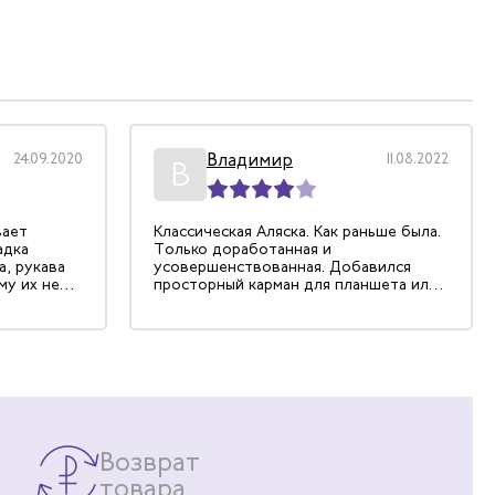
Владимир
24.09.2020
11.08.2022
В
вает
Классическая Аляска. Как раньше была.
адка
Только доработанная и
, рукава
усовершенствованная. Добавился
му их не
просторный карман для планшета или
оянно
бумаг, современные материалы.
о, но
, на
ные волосы
всегда
комфортно
удниках, в
ати, во
Возврат
то ношу
окойно
товара