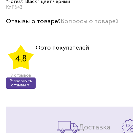
"Forest-Black" цвет черный
КУР642
Отзывы о товаре
Вопросы о товаре
9
0
Вл
В
Фото покупателей
4.8
г. Чебокса
Аляску чер
понравилас
9 отзывов
хорошо. На
Развернуть
отзывы
Доставка