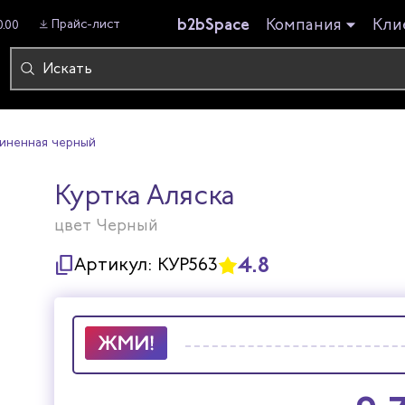
b2bSpace
Компания
Кли
Прайс-лист
0.00
линенная черный
Куртка Аляска
цвет Черный
4.8
Артикул:
КУР563