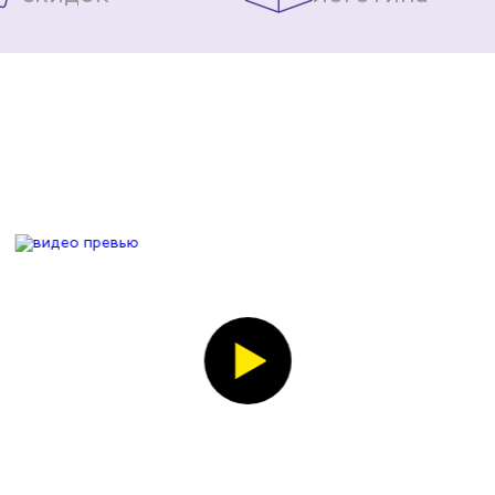
помещается формат А4). Кур
регулировать не только по 
на руках: можно подогнать
индивидуально.