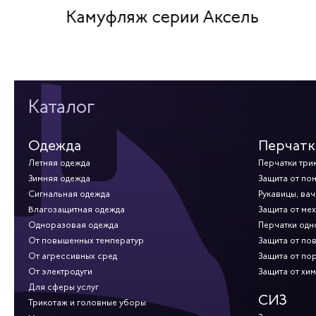
Камуфляж серии Аксель
Каталог
Одежда
Перчатк
Летняя одежда
Перчатки три
Зимняя одежда
Защита от по
Сигнальная одежда
Рукавицы, вач
Влагозащитная одежда
Защита от ме
Одноразовая одежда
Перчатки од
От повышенных температур
Защита от по
От агрессивных сред
Защита от по
От электродуги
Защита от хи
Для сферы услуг
СИЗ
Трикотаж и головные уборы