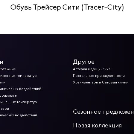
Обувь Трейсер Сити (Tracer-City)
и
Другое
котажные
Аптечки медицинские
ниженных температур
Постельные принадлежности
еги
Хозинвентарь и бытовая химия
ханических воздействий
норазовые
вышенных температур
резов
Сезонное предложе
мических воздействий
Новая коллекция