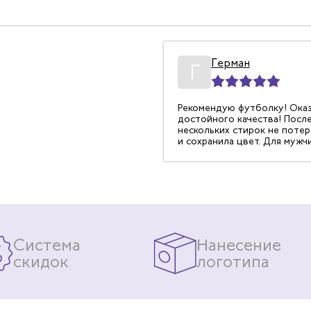
Герман
Г
Рекомендую футболку! Оказ
достойного качества! Посл
нескольких стирок не поте
и сохранила цвет. Для мужч
невысокого роста немного
длинновата, но это некрити
остальным параметрам идет 
Система
Нанесение
скидок
логотипа