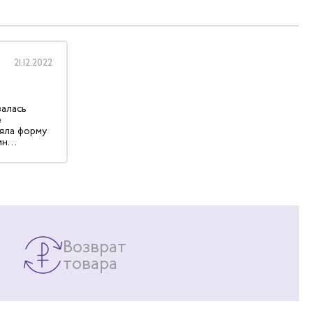
21.12.2022
алась
е
ряла форму
ин
чно. По
в размер.
Возврат
товара