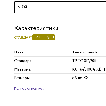
р. 2XL
Характеристики
СТАНДАРТ
ТР ТС 017/2011
Цвет
Темно-синий
Стандарт
ТР ТС 017/2011
Материал
160 г/м², 100% ХБ,
Размеры
с S по XXL
Полное описание