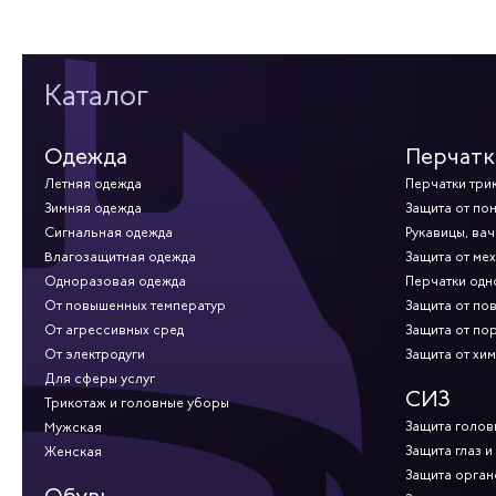
Каталог
Одежда
Перчатк
Летняя одежда
Перчатки три
Зимняя одежда
Защита от по
Сигнальная одежда
Рукавицы, вач
Влагозащитная одежда
Защита от ме
Одноразовая одежда
Перчатки од
От повышенных температур
Защита от по
От агрессивных сред
Защита от по
От электродуги
Защита от хи
Для сферы услуг
СИЗ
Трикотаж и головные уборы
Защита голов
Мужская
Защита глаз и
Женская
Защита орган