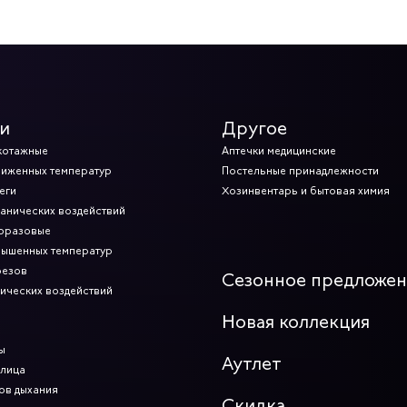
и
Другое
котажные
Аптечки медицинские
ниженных температур
Постельные принадлежности
еги
Хозинвентарь и бытовая химия
ханических воздействий
норазовые
вышенных температур
резов
Сезонное предложе
мических воздействий
Новая коллекция
ы
Аутлет
 лица
ов дыхания
Скидка