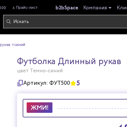
b2bSpace
Компания
Кли
Прайс-лист
0.00
укав т.синий
Футболка Длинный рукав
цвет Темно-синий
5
Артикул:
ФУТ500