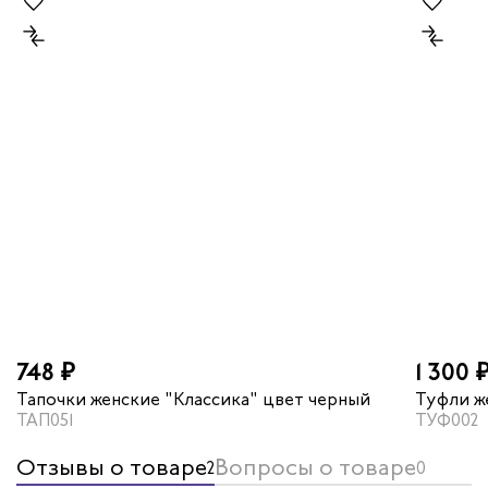
748 ₽
1 300 
Тапочки женские "Классика" цвет черный
Туфли ж
ТАП051
ТУФ002
Отзывы о товаре
Вопросы о товаре
2
0