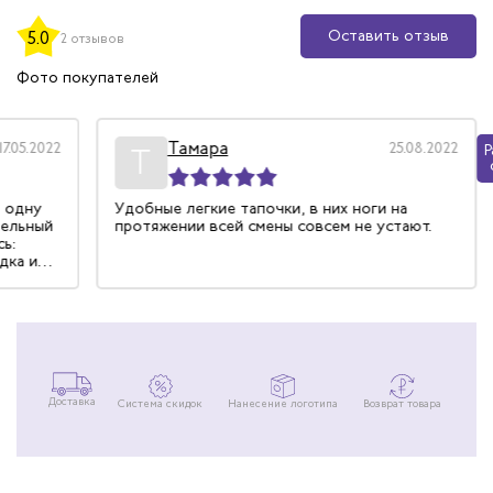
Оставить отзыв
5.0
2 отзывов
Фото покупателей
Тамара
17.05.2022
25.08.2022
Р
Т
и одну
Удобные легкие тапочки, в них ноги на
тельный
протяжении всей смены совсем не устают.
сь:
дка из
Доставка
Система скидок
Нанесение логотипа
Возврат товара