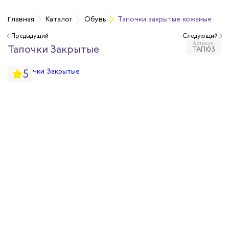
Главная
Каталог
Обувь
Тапочки закрытые кожаные
Предыдущий
Следующий
Артикул:
бувь
Тапочки Закрытые
ТАП103
5
бувь
вная обувь
йкая обувь
йкая обувь
ры для обуви