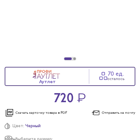
70 ед.
осталось
Аутлет
720
₽
Скачать карточку
товара в PDF
Отправить
на почту
Цвет:
Черный
Выберите размер: