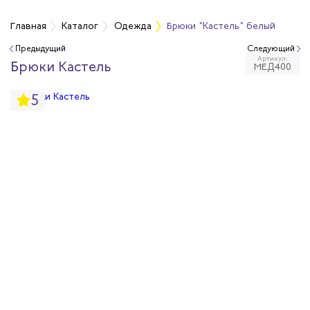
а
Главная
Каталог
Одежда
Брюки "Кастель" белый
Предыдущий
Следующий
Артикул:
дежда
Брюки Кастель
МЕД400
5
дежда
ая одежда
итная одежда
вая одежда
шенных температур
сивных сред
родуги