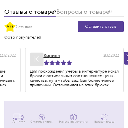
Отзывы о товаре
Вопросы о товаре
2
0
Оставить отзыв
5.0
2 отзывов
Фото покупателей
Кирилл
22.12.2022
21.12.2022
Р
К
шие
Для прохождения учебы в интернатуре искал
 и
брюки с оптимальным соотношением цены-
ечивает.
качества, ну и чтобы вид был более-менее
инах
приличный. Остановился на этих брюках.
е
Привлекла резинка на талии, не требующая
ся и не
ни пояса, ни подтяжек. По размеру подошли,
но вот мой рост оказался низковат.
Пришлось немного убрать длину. Ну а целом,
хорошие брюки за такую цену.
Доставка
Система скидок
Нанесение логотипа
Возврат товара