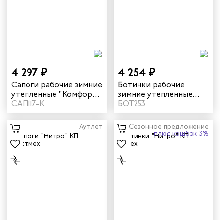
4 297 ₽
4 254 ₽
Сапоги рабочие зимние
Ботинки рабочие
утепленные "Комфорт"
зимние утепленные
кожаные с МП цвет
САП117-К
"Дэлф" с КП цвет
БОТ253
черный
черный/бежевый
Аутлет
Сезонное предложение
плюс кэшбэк 3%