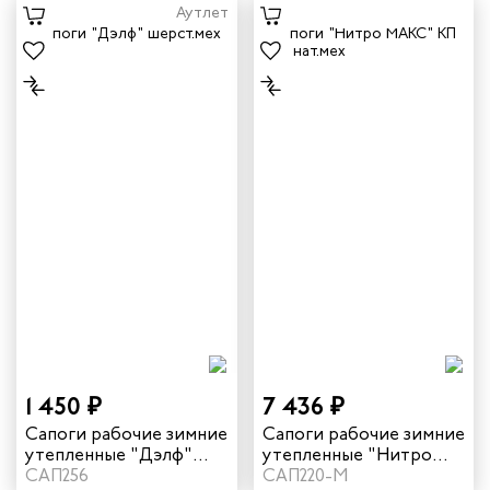
черный
Аутлет
1 450 ₽
7 436 ₽
Сапоги рабочие зимние
Сапоги рабочие зимние
утепленные "Дэлф"
утепленные "Нитро
цвет черный
САП256
МАКС" с КП КЩС
САП220-М