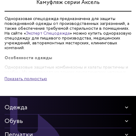
Камуфляж серии Аксель
Одноразовая спецодежда предназначена для защиты
повседневной одежды от производственных загрязнений, а
также обеспечения требуемой стерильности в помещениях.
На сайте «
Эксперт Спецодежда
» можно купить одноразовую
спецодежду для пищевого производства, медицинских
учреждений, авторемонтных мастерских, клининговых
компаний.
Особенности одежды
Одноразовые защитные комбинезоны и халаты практичны и
удобны. Их производят из тонких синтетических нетканых
материалов, имеющих легкий вес и не вызывающих
Показать полностью
аллергию. В ассортименте компании представлен такой
выбор одноразовой спецодежды:
Влагонепроницаемые рабочие комбинезоны из винила,
ПНД, поливинилхлорида.
Одежда
Модели из дышащих материалов – спанбонда,
микропористого многослойного текстиля.
Защитные комбинезоны с капюшоном для маляров (для
Обувь
выполнение покрасочных работ), слесарей по ремонту
автомобилей.
Перчатки
Халаты сотрудников предприятий общественного