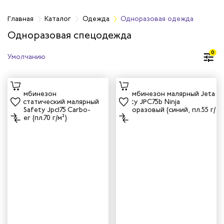
а
Главная
Каталог
Одежда
Одноразовая одежда
Одноразовая спецодежда
дежда
0
дежда
ая одежда
итная одежда
вая одежда
шенных температур
сивных сред
родуги