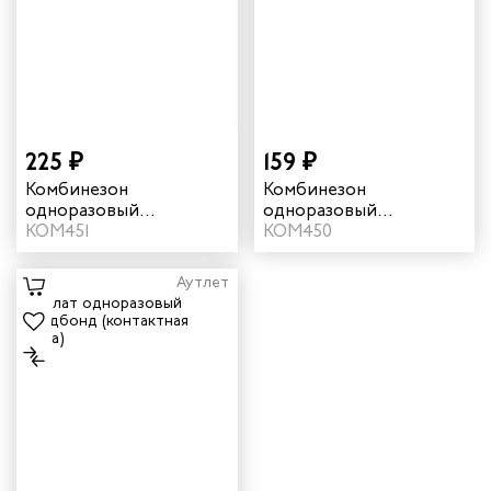
225 ₽
159 ₽
Комбинезон
Комбинезон
одноразовый
одноразовый
ламинированный
КОМ451
защитный "Каспер"
КОМ450
"Каспер" цвет белый
цвет белый
Аутлет