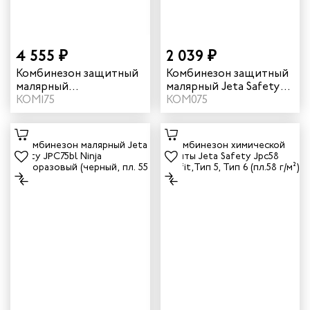
ы услуг
4 555 ₽
2 039 ₽
 и головные уборы
Комбинезон защитный
Комбинезон защитный
малярный
малярный Jeta Safety
антистатический Jeta
КОМ175
JPC75b Ninja
КОМ075
Safety Jpc175 Carbo-
многоразовый цвет
Master цвет серый
синий