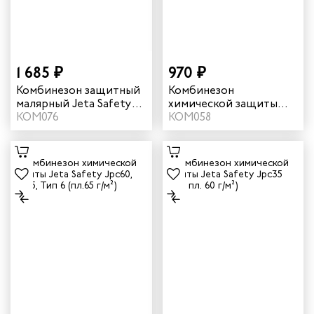
1 685 ₽
970 ₽
Комбинезон защитный
Комбинезон
малярный Jeta Safety
химической защиты
JPC75bl Ninja
КОМ076
Jpc58 Neofit цвет
КОМ058
многоразовый цвет
белый
черный