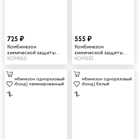
725 ₽
555 ₽
Комбинезон
Комбинезон
химической защиты
химической защиты
Jeta Safety Jpc60, Тип 5,
КОМ060
Jeta Safety Jpc35 цвет
КОМ035
Тип 6 цвет белый
белый