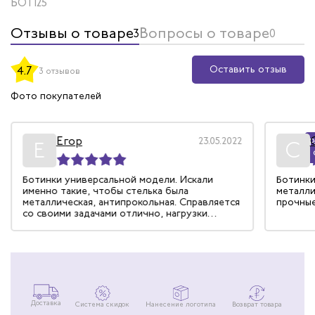
БОТ125
Отзывы о товаре
Вопросы о товаре
3
0
Оставить отзыв
4.7
3 отзывов
Фото покупателей
Егор
23.05.2022
Р
Е
С
Ботинки универсальной модели. Искали
Ботинки
именно такие, чтобы стелька была
металли
металлическая, антипрокольная. Справляется
прочные
со своими задачами отлично, нагрузки
выдерживает, колодка удобная. Верх
натуральный, подкладка дышит, ногам всегда
комфортно.
Доставка
Система скидок
Нанесение логотипа
Возврат товара