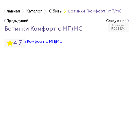
Главная
Каталог
Обувь
Ботинки "Комфорт" МП/МС
Предыдущий
Следующий
Артикул:
бувь
Ботинки Комфорт с МП/МС
БОТ124
4.7
бувь
вная обувь
йкая обувь
йкая обувь
ры для обуви