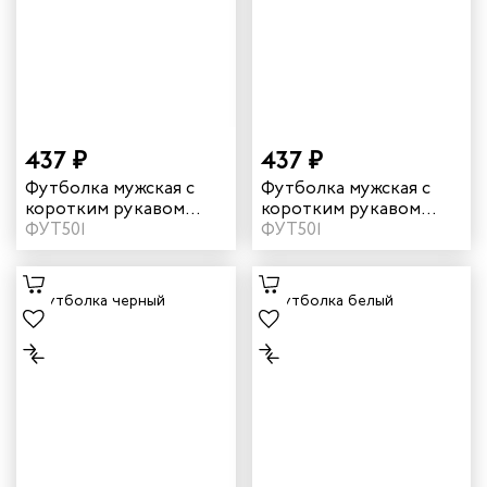
437 ₽
437 ₽
Футболка мужская с
Футболка мужская с
коротким рукавом
коротким рукавом
цвет зеленый
ФУТ501
цвет темно-синий
ФУТ501