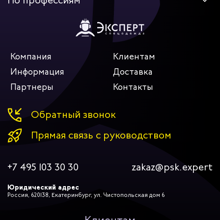
По профессиям
Приобрести нашу продукцию можно с доставкой в Москве.
Также возможна отправка во все регионы России
транспортными компаниями и в страны СНГ.
Компания
Клиентам
Информация
Доставка
Партнеры
Контакты
Обратный звонок
Прямая связь с руководством
+7 495 103 30 30
zakaz@psk.expert
Юридический адрес
Россия, 620138, Екатеринбург, ул. Чистопольская дом 6