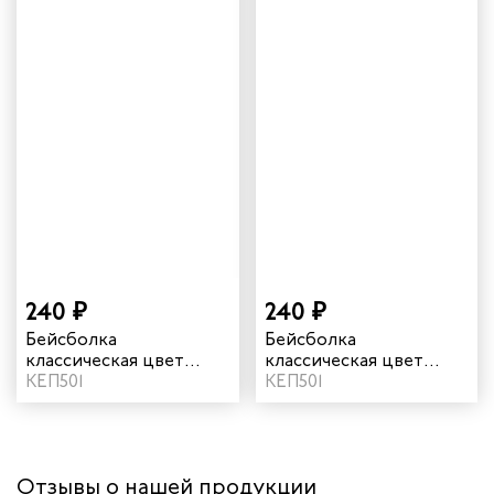
240 ₽
240 ₽
Бейсболка
Бейсболка
классическая цвет
классическая цвет
темно-синий
КЕП501
черный
КЕП501
Отзывы о нашей продукции