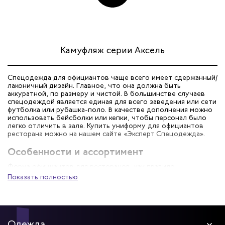
Камуфляж серии Аксель
Спецодежда для официантов чаще всего имеет сдержанный/
лаконичный дизайн. Главное, что она должна быть
аккуратной, по размеру и чистой. В большинстве случаев
спецодеждой является единая для всего заведения или сети
футболка или рубашка-поло. В качестве дополнения можно
использовать бейсболки или кепки, чтобы персонал было
легко отличить в зале. Купить униформу для официантов
ресторана можно на нашем сайте «Эксперт Спецодежда».
Особенности и ассортимент
Форма официантов для ресторанов, как правило,
подвергается многократным стиркам. Это означает, что для
Показать полностью
пошива используют прочные и износостойкие материалы,
выдерживающие частую стирку, выведение пятен, глажку.
При этом важно, чтобы ткани были приятными к телу,
«дышали», не вызывали раздражение и дискомфорт, так как
работник проводит в форме многочасовую смену. Еще одно
Одежда
требование – свободный покрой, чтобы вещи не стесняли