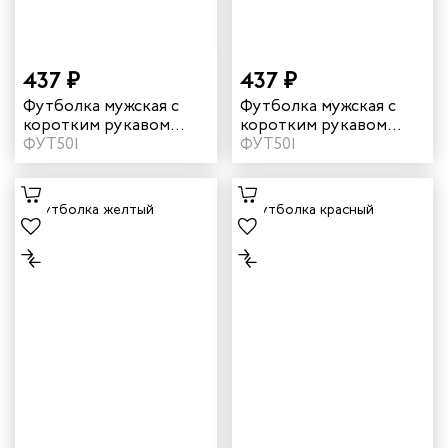
чиков
437 ₽
437 ₽
ров
Футболка мужская с
Футболка мужская с
коротким рукавом
коротким рукавом
цвет бордовый
ФУТ501
цвет василек
ФУТ501
жных работников
авцов
енеров
рщика
и руководителей
рой помощи