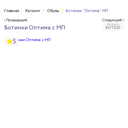
Главная
Каталог
Обувь
Ботинки "Оптима" МП
Предыдущий
Следующий
Артикул:
бувь
Ботинки Оптима с МП
БОТ025
5
бувь
вная обувь
йкая обувь
йкая обувь
ры для обуви