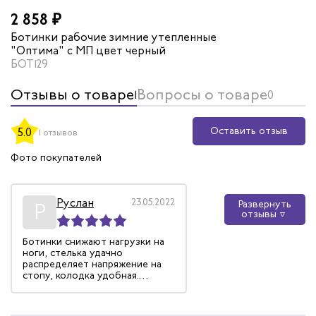
2 858 ₽
Ботинки рабочие зимние утепленные
"Оптима" с МП цвет черный
БОТ129
Отзывы о товаре
Вопросы о товаре
1
0
Оставить отзыв
5.0
1 отзывов
Фото покупателей
Руслан
23.05.2022
Развернуть
Р
отзывы
Ботинки снижают нагрузки на
ноги, стелька удачно
распределяет напряжение на
стопу, колодка удобная.
Имеется глухой клапан,
который действительно
ограждает от попадания