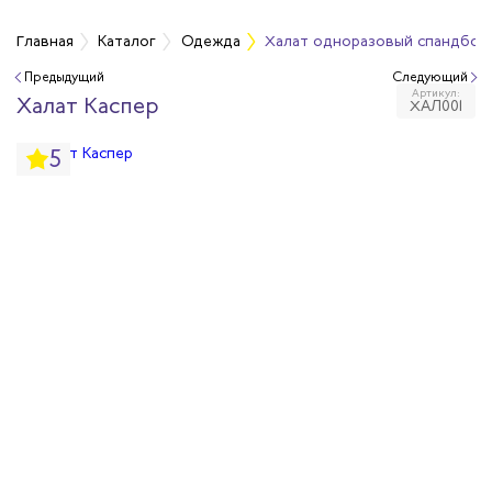
а
Главная
Каталог
Одежда
Халат одноразовый спандбонд
Предыдущий
Следующий
Артикул:
дежда
Халат Каспер
ХАЛ001
5
дежда
ая одежда
итная одежда
вая одежда
шенных температур
сивных сред
родуги