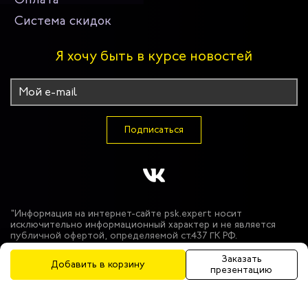
Система скидок
Я хочу быть в курсе новостей
Подписаться
"Информация на интернет-сайте psk.expert носит
исключительно информационный характер и не является
публичной офертой, определяемой ст.437 ГК РФ.
Производитель оставляет за собой право в одностороннем
порядке вносить изменения в состав материалов,
Заказать
Добавить в корзину
используемых в производстве продукции, при условии
презентацию
сохранения функциональных и защитных свойств продукции.
Цвет моделей может незначительно отличаться от
представленного на фотографиях. Использование фото-