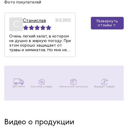
Фото покупателей
Станислав
21.12.2022
Развернуть
С
отзывы
Очень легкий халат, в котором
не душно в жаркую погоду. При
этом хорошо защищает от
травы и химикатов. Но мне не
хватало резиночки на поясе. С
ней было бы гораздо удобнее.
Халат бы не разлетался в
разные стороны при ветре, а
был зафиксирован.
Доставка
Система скидок
Нанесение логотипа
Возврат товара
Видео о продукции