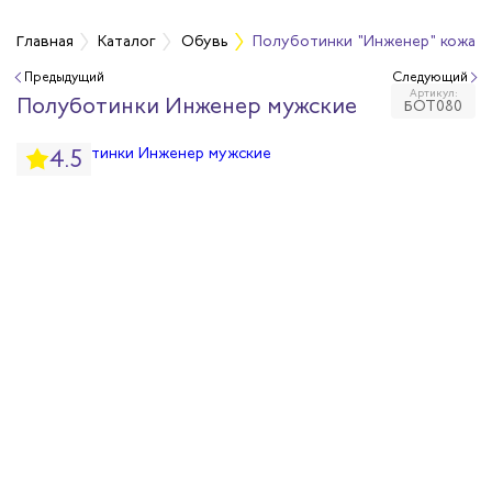
Главная
Каталог
Обувь
Полуботинки "Инженер" кожан
Предыдущий
Следующий
Артикул:
бувь
Полуботинки Инженер мужские
БОТ080
4.5
бувь
вная обувь
йкая обувь
йкая обувь
ры для обуви