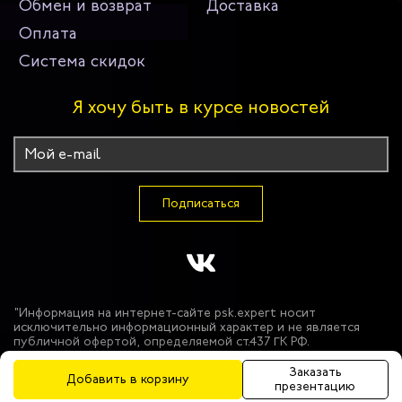
Обмен и возврат
Доставка
Оплата
Система скидок
Я хочу быть в курсе новостей
Подписаться
"Информация на интернет-сайте psk.expert носит
исключительно информационный характер и не является
публичной офертой, определяемой ст.437 ГК РФ.
Производитель оставляет за собой право в одностороннем
порядке вносить изменения в состав материалов,
Заказать
Добавить в корзину
используемых в производстве продукции, при условии
презентацию
сохранения функциональных и защитных свойств продукции.