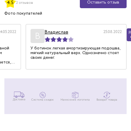
Оставить отзыв
4.5
2 отзывов
Фото покупателей
Владислав
24.05.2022
25.08.2022
Р
В
евной
У ботинок легкая амортизирующая подошва,
м
мягкий натуральный верх. Однозначно стоят
своих денег.
ается,
ровке.
Доставка
Система скидок
Нанесение логотипа
Возврат товара