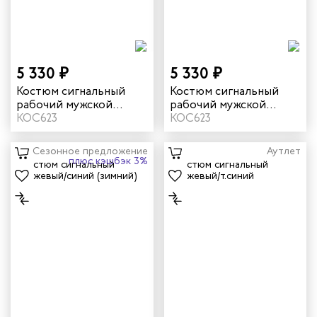
5 330 ₽
5 330 ₽
Костюм сигнальный
Костюм сигнальный
рабочий мужской
рабочий мужской
летний "Илион" цвет
КОС623
летний "Илион" цвет
КОС623
желтый/темно-синий
оранжевый/темно-
серый
Сезонное предложение
Аутлет
плюс кэшбэк 3%