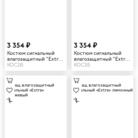
3 354 ₽
3 354 ₽
Костюм сигнальный
Костюм сигнальный
влагозащитный "Extra"
влагозащитный "Extra"
цвет лимонный
КОС215
цвет оранжевый
КОС215