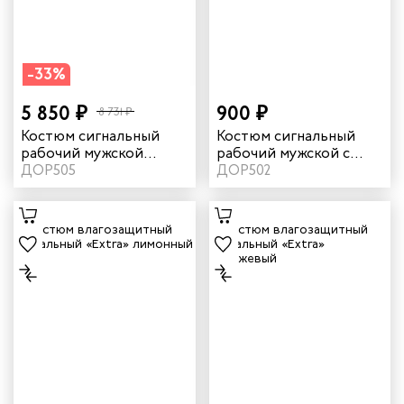
-33%
5 850 ₽
900 ₽
8 731 ₽
Костюм сигнальный
Костюм сигнальный
рабочий мужской
рабочий мужской с
зимний цвет
ДОР505
СОП цвет оранжевый/
ДОР502
оранжевый/синий
темно-синий