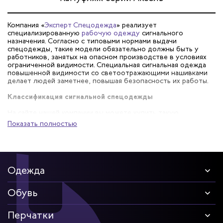
Компания «
Эксперт Спецодежда
» реализует
специализированную
рабочую одежду
сигнального
назначения. Согласно с типовыми нормами выдачи
спецодежды, такие модели обязательно должны быть у
работников, занятых на опасном производстве в условиях
ограниченной видимости. Специальная сигнальная одежда
повышенной видимости со светоотражающими нашивками
делает людей заметнее, повышая безопасность их работы.
Классификация сигнальной спецодежды
На сайте нашей компании вы можете купить такую
сигнальную одежду:
Показать полностью
Жилеты 2-го класса видимости – для выполнения
дорожных работ, использования на стройплощадках, на
производстве.
Костюмы 3-го класса защиты – это качественная одежда
Одежда
с широкими светоотражающими полосами. Она
подходит для работы ночью, при плотном тумане,
сильной запыленности.
Обувь
Влагозащитные сигнальные плащи для работы на улице
при плохих погодных условиях.
Перчатки
Мужские и женские костюмы, универсальные фасоны.