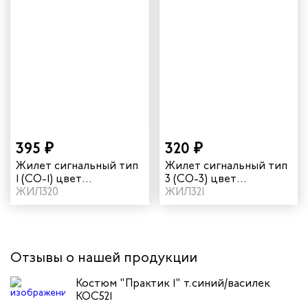
395 ₽
320 ₽
Жилет сигнальный тип
Жилет сигнальный тип
1 (СО-1) цвет
3 (СО-3) цвет
оранжевый
ЖИЛ320
оранжевый
ЖИЛ321
Отзывы о нашей продукции
Костюм "Практик 1" т.синий/василек
КОС521