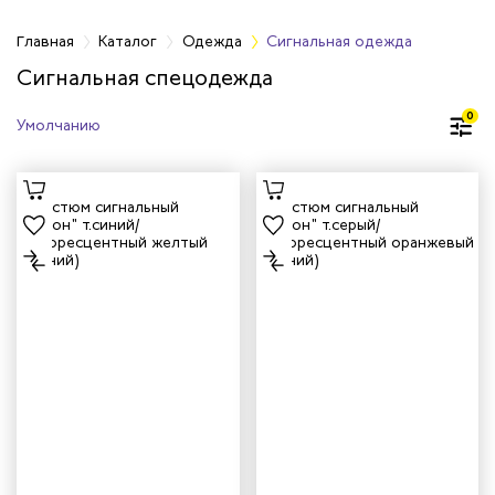
а
Главная
Каталог
Одежда
Сигнальная одежда
Сигнальная спецодежда
дежда
0
дежда
ая одежда
итная одежда
вая одежда
шенных температур
сивных сред
родуги