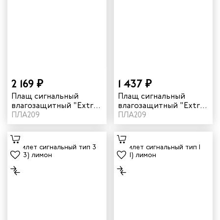
2 169 ₽
1 437 ₽
Плащ сигнальный
Плащ сигнальный
влагозащитный "Extra"
влагозащитный "Extra"
ПВХ цвет оранжевый
ПЛА209
ПВХ цвет лимон
ПЛА209