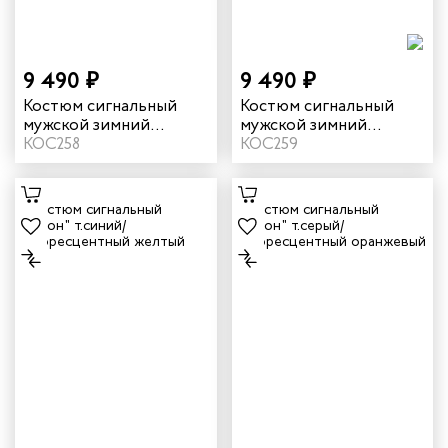
ы услуг
9 490 ₽
9 490 ₽
 и головные уборы
Костюм сигнальный
Костюм сигнальный
мужской зимний
мужской зимний
"Илион" цвет
КОС258
"Илион" цвет графит/
КОС259
неоновый/синий
оранжевый