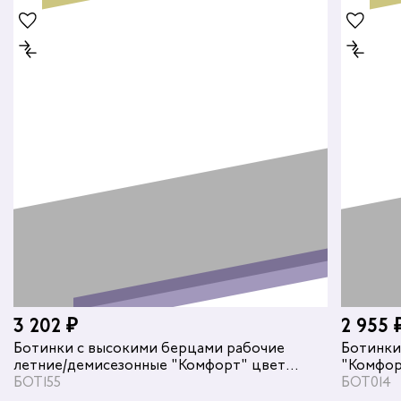
3 202 ₽
2 955 
Ботинки с высокими берцами рабочие
Ботинки
летние/демисезонные "Комфорт" цвет
"Комфор
черный
БОТ155
БОТ014