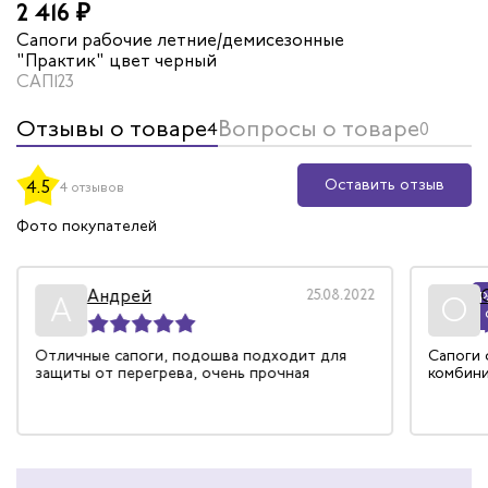
2 416 ₽
Сапоги рабочие летние/демисезонные
"Практик" цвет черный
САП123
Отзывы о товаре
Вопросы о товаре
4
0
Оставить отзыв
4.5
4 отзывов
Фото покупателей
Андрей
25.08.2022
Р
А
О
Отличные сапоги, подошва подходит для
Сапоги 
защиты от перегрева, очень прочная
комбини