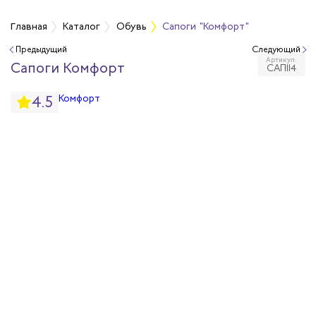
Главная
Каталог
Обувь
Сапоги "Комфорт"
Предыдущий
Следующий
Артикул:
бувь
Сапоги Комфорт
САП114
4.5
бувь
вная обувь
йкая обувь
йкая обувь
ры для обуви