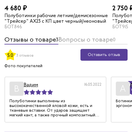
4 680 ₽
2 750 
Полуботинки рабочие летние/демисезонные
Полубот
"Трейсер" AX23 с КП цвет черный/неоновый
"Трейсе
БОТ846
БОТ915
Отзывы о товаре
Вопросы о товаре
3
0
Оставить отзыв
5.0
3 отзывов
Фото покупателей
Вадим
16.05.2022
Р
В
А
Полуботинки выполнены из
Ботинки
высококачественной яловой кожи, есть и
эргоном
тканевые вставки. От ударов защищает
мягкий кант, а также прочный композитный
подносок. Язычок тут сделали надежно: он
не позволяет влаге попасть внутрь.