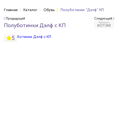
Главная
Каталог
Обувь
Полуботинки "Дэлф" КП
Предыдущий
Следующий
Артикул:
бувь
Полуботинки Дэлф с КП
БОТ260
5
бувь
вная обувь
йкая обувь
йкая обувь
ры для обуви