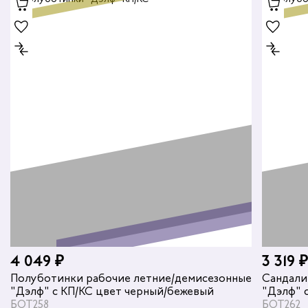
4 049 ₽
3 319 ₽
Полуботинки рабочие летние/демисезонные
Сандали
"Дэлф" с КП/КС цвет черный/бежевый
"Дэлф" 
БОТ258
БОТ262