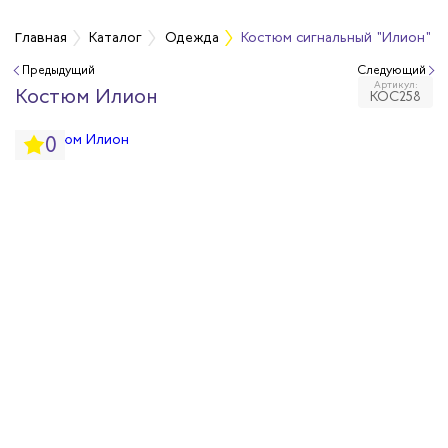
а
Главная
Каталог
Одежда
Костюм сигнальный "Илион" т
Предыдущий
Следующий
Артикул:
дежда
Костюм Илион
КОС258
0
дежда
ая одежда
итная одежда
вая одежда
шенных температур
сивных сред
родуги