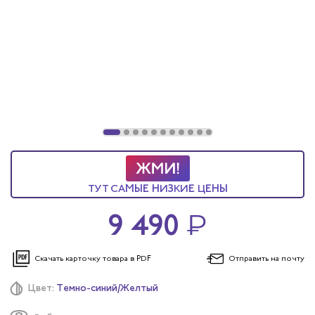
ы услуг
 и головные уборы
ТУТ САМЫЕ НИЗКИЕ ЦЕНЫ
9 490
₽
Скачать карточку
товара в PDF
Отправить
на почту
Цвет:
Темно-синий/Желтый