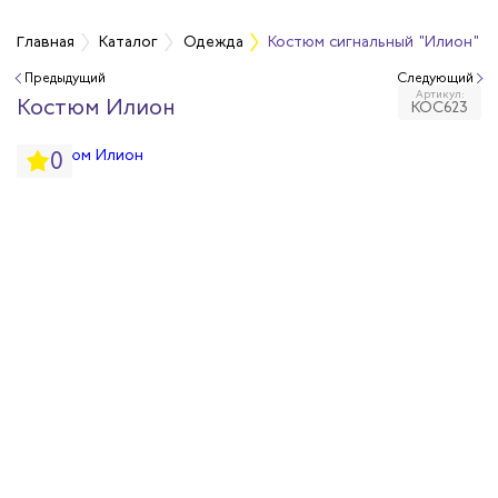
а
Главная
Каталог
Одежда
Костюм сигнальный "Илион" т
Предыдущий
Следующий
Артикул:
дежда
Костюм Илион
КОС623
0
дежда
ая одежда
итная одежда
вая одежда
шенных температур
сивных сред
родуги