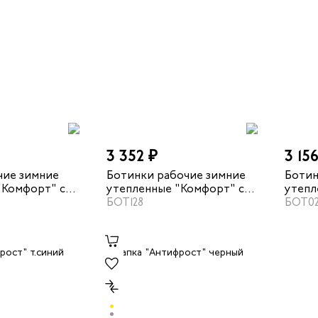
3 352 ₽
3 15
чие зимние
Ботинки рабочие зимние
Ботин
"Комфорт" с
утепленные "Комфорт" с
утепл
ный
МП цвет черный
БОТ128
цвет 
БОТ0