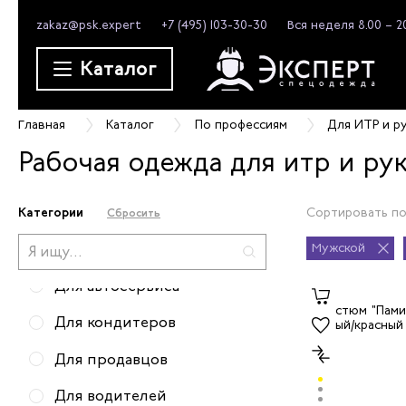
zakaz@psk.expert
+7 (495) 103-30-30
Вся неделя 8.00 – 2
Каталог
Для электриков
Главная
Каталог
По профессиям
Для ИТР и р
Для инженеров
Рабочая одежда для итр и р
Для пекаря
Для ИТР и руководителей
Категории
Сортировать по
Сбросить
Для поваров
Мужской
Для автосервиса
Для кондитеров
Для продавцов
Для водителей