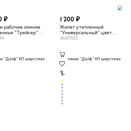
0 ₽
1 200 ₽
и рабочие зимние
Жилет утепленный
енные "Трейсер"
"Универсальный" цвет
с КП/КС цвет черный
94
темно-синий/серый
ЖИЛ555