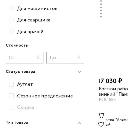
Для машинистов
Для сварщика
Для врачей
Для медсестер
Стоимость
Для скорой помощи
Для горничных
Статус товара
Для монтажников
17 030 ₽
Аутлет
Костюм рабо
Для слесарей
зимний "Пам
Сезонное предложение
особый клим
КОС655
Для грузчиков
пояс цвет с
Скидка
красный
Для официантов
Тип товара
Для строителей