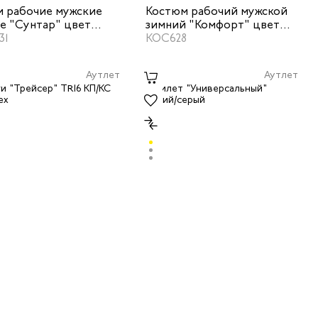
 рабочие мужские
Костюм рабочий мужской
е "Сунтар" цвет
зимний "Комфорт" цвет
-синий
31
темно-серый/оранжевый
КОС628
Аутлет
Аутлет