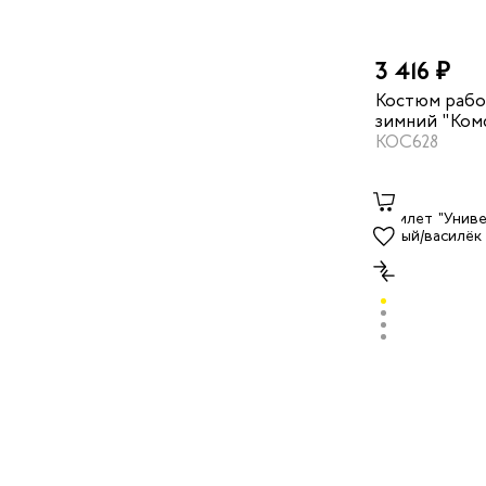
3 416 ₽
Костюм рабо
зимний "Ком
темно-синий
КОС628