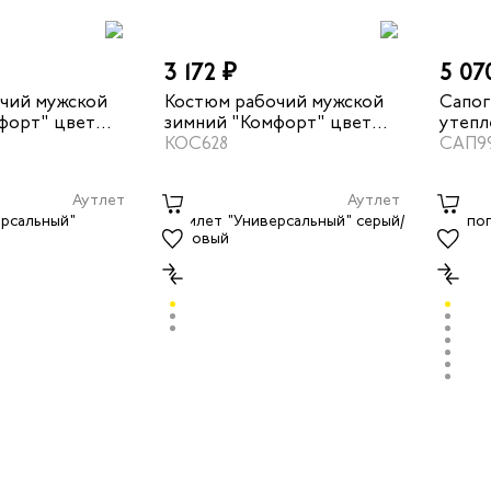
3 172 ₽
5 07
чий мужской
Костюм рабочий мужской
Сапог
форт" цвет
зимний "Комфорт" цвет
утепл
/неоновый
темно-зеленый/неоновый
КОС628
TR16 
САП9
Аутлет
Аутлет