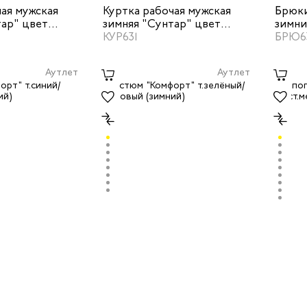
ая мужская
Куртка рабочая мужская
Брюки
тар" цвет
зимняя "Сунтар" цвет
зимни
/василек
темно-синий/красный
КУР631
темно
БРЮ6
Аутлет
Аутлет