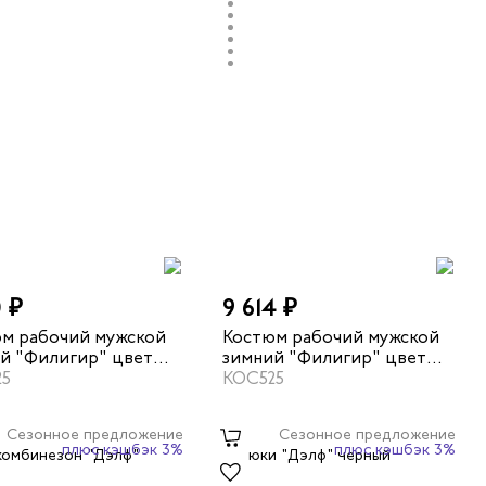
0 ₽
9 614 ₽
м рабочий мужской
Костюм рабочий мужской
й "Филигир" цвет
зимний "Филигир" цвет
/темно-серый
25
бежевый/хаки
КОС525
Сезонное предложение
Сезонное предложение
плюс кэшбэк 3%
плюс кэшбэк 3%