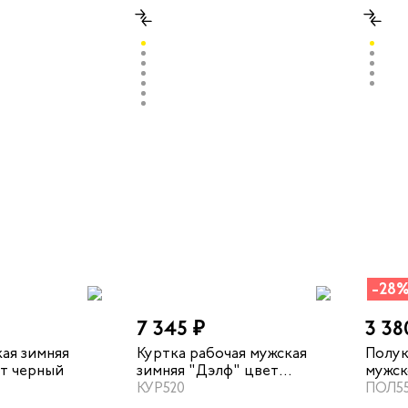
-28
7 345 ₽
3 38
ая зимняя
Куртка рабочая мужская
Полук
ет черный
зимняя "Дэлф" цвет
мужск
черный
КУР520
цвет 
ПОЛ5