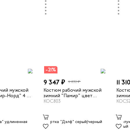
-21%
9 347 ₽
11 31
11 832 ₽
чий мужской
Костюм рабочий мужской
Костю
ир-Норд" 4 и
зимний "Памир" цвет
зимни
атический
серый/черный/красный
КОС803
серый
КОС5
ерый/черный/