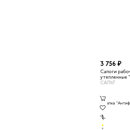
3 756 ₽
Сапоги рабо
утепленные 
МП цвет чер
САП117