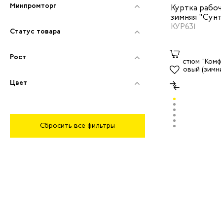
Минпромторг
Куртка рабоч
зимняя "Сун
темно-синий
КУР631
Статус товара
Рост
Цвет
Сбросить все фильтры