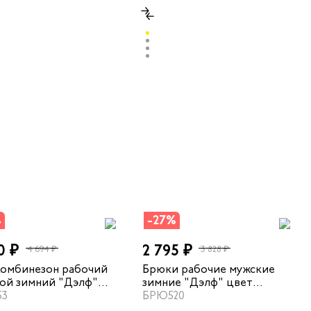
%
-27%
0 ₽
2 795 ₽
4 694 ₽
3 828 ₽
омбинезон рабочий
Брюки рабочие мужские
ой зимний "Дэлф"
зимние "Дэлф" цвет
черный
53
черный
БРЮ520