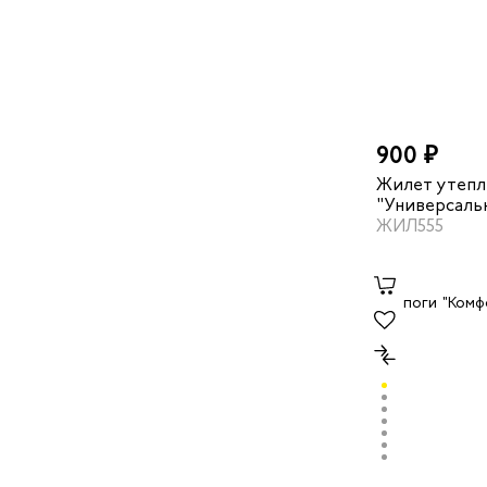
900 ₽
Жилет утеп
"Универсаль
черный/васи
ЖИЛ555