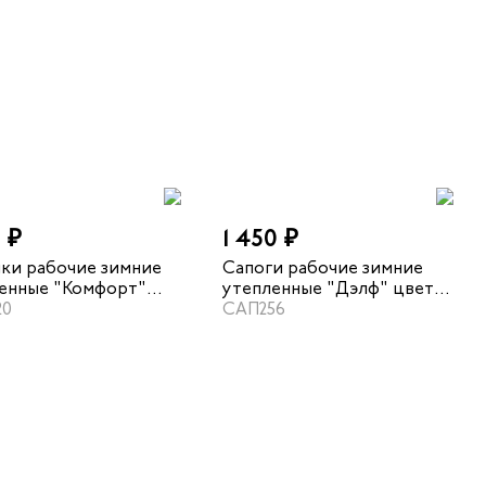
6 ₽
1 450 ₽
ки рабочие зимние
Сапоги рабочие зимние
енные "Комфорт"
утепленные "Дэлф" цвет
черный
20
черный
САП256