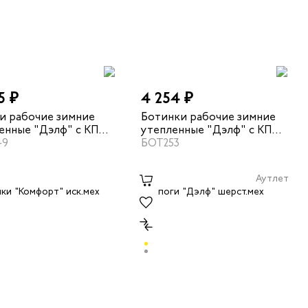
5 ₽
4 254 ₽
и рабочие зимние
Ботинки рабочие зимние
енные "Дэлф" с КП
утепленные "Дэлф" с КП
черный
49
цвет черный/бежевый
БОТ253
Аутлет