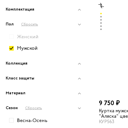
Для уборщиц
Комплектация
Для дорожных работников
Пол
Сбросить
Для парикмахеров
Женский
Для механиков
Мужской
Для пусконаладчиков
Коллекция
Для складских работников
Для техников
Класс защиты
Вся рабочая обувь
Материал
9 750 ₽
Сезон
Сбросить
Куртка мужск
"Аляска" цв
Весна-Осень
КУР563