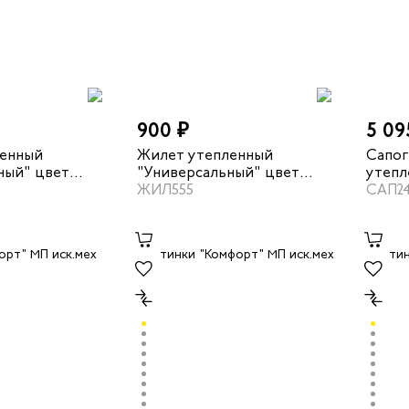
900 ₽
5 09
ленный
Жилет утепленный
Сапог
ный" цвет
"Универсальный" цвет
утепл
лек
серый/неоновый
ЖИЛ555
цвет 
САП2