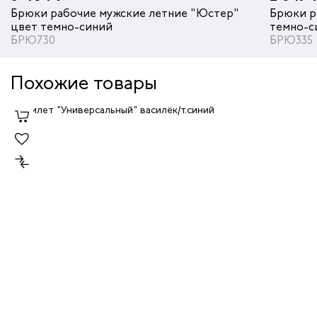
Брюки рабочие мужские летние "Юстер"
Брюки р
цвет темно-синий
темно-с
БРЮ730
БРЮ335
Похожие товары