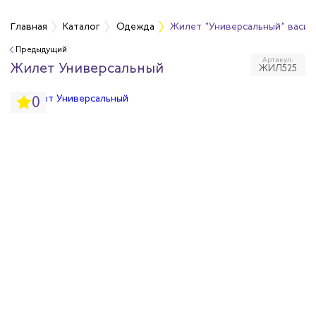
а
Главная
Каталог
Одежда
Жилет "Универсальный" васи
Предыдущий
Артикул:
дежда
Жилет Универсальный
ЖИЛ525
0
дежда
ая одежда
итная одежда
вая одежда
шенных температур
сивных сред
родуги