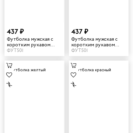
арей
инистов
437 ₽
437 ₽
Футболка мужская с
Футболка мужская с
ителей
коротким рукавом
коротким рукавом
цвет бордовый
ФУТ501
цвет василек
ФУТ501
естер
рщиц
сервиса
тажников
триков