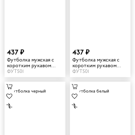
437 ₽
437 ₽
Футболка мужская с
Футболка мужская с
коротким рукавом
коротким рукавом
цвет зеленый
ФУТ501
цвет темно-синий
ФУТ501