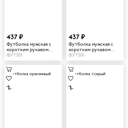
телей
циантов
ей
437 ₽
437 ₽
кмахеров
Футболка мужская с
Футболка мужская с
коротким рукавом
коротким рукавом
цвет желтый
ФУТ501
цвет красный
ФУТ501
ичных
ря
чиков
ников
оналадчиков