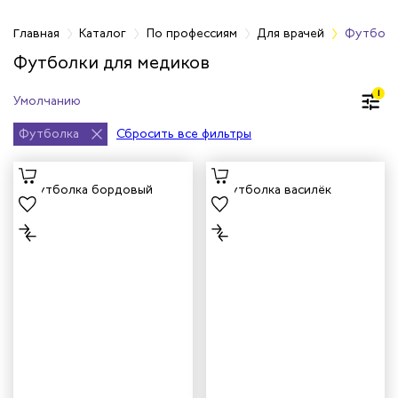
фессиям
Главная
Каталог
По профессиям
Для врачей
Футболк
Футболки для медиков
ров
1
жных работников
Футболка
Сбросить все фильтры
авцов
енеров
рщика
и руководителей
рой помощи
итеров