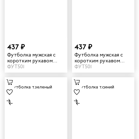
дских работников
иков
437 ₽
437 ₽
Футболка мужская с
Футболка мужская с
коротким рукавом
коротким рукавом
цвет оранжевый
ФУТ501
цвет серый
ФУТ501