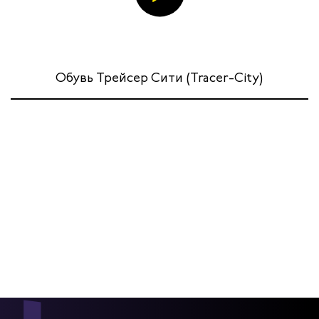
итеров
арей
Обувь Трейсер Сити (Tracer-City)
инистов
ителей
естер
рщиц
сервиса
тажников