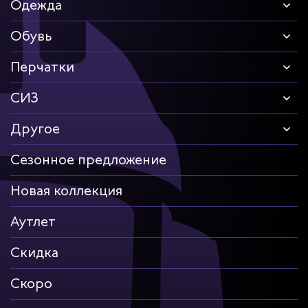
триков
Одежда
телей
Обувь
Перчатки
циантов
СИЗ
ей
Другое
кмахеров
Сезонное предложение
ичных
Новая коллекция
ря
Аутлет
ников
Скидка
оналадчиков
Скоро