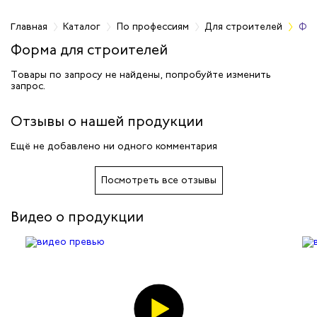
фессиям
Главная
Каталог
По профессиям
Для строителей
Фор
Форма для строителей
чиков
Товары по запросу не найдены, попробуйте изменить
запрос.
ров
Отзывы о нашей продукции
жных работников
Ещё не добавлено ни одного комментария
авцов
Посмотреть все отзывы
енеров
Видео о продукции
рщика
и руководителей
рой помощи