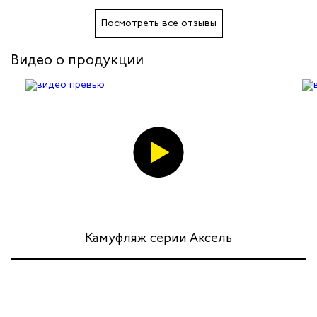
телей
Посмотреть все отзывы
циантов
Видео о продукции
ей
кмахеров
ичных
ря
чиков
Камуфляж серии Аксель
ников
оналадчиков