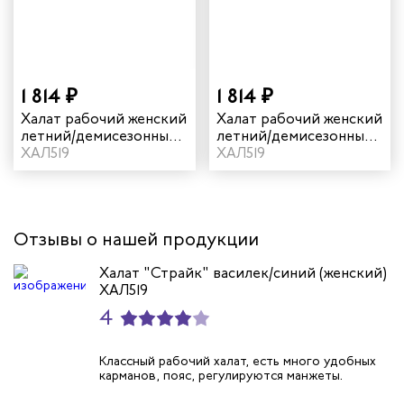
арей
инистов
1 814 ₽
1 814 ₽
Халат рабочий женский
Халат рабочий женский
ителей
летний/демисезонный
летний/демисезонный
"Страйк" цвет
ХАЛ519
"Страйк" цвет темно-
ХАЛ519
василек/синий
серый/красный
естер
рщиц
Отзывы о нашей продукции
сервиса
Халат "Страйк" василек/синий (женский)
ХАЛ519
тажников
4
триков
Классный рабочий халат, есть много удобных
карманов, пояс, регулируются манжеты.