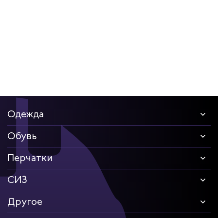
дских работников
иков
Одежда
Обувь
Перчатки
СИЗ
Другое