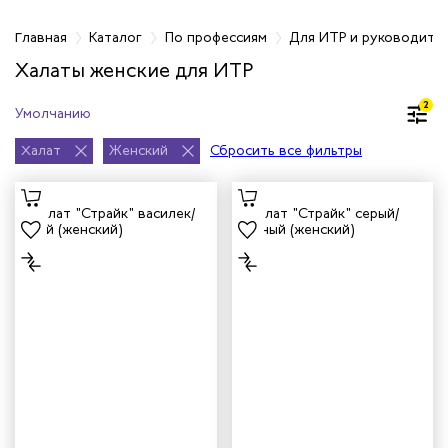
фессиям
Главная
Каталог
По профессиям
Для ИТР и руководите
Халаты женские для ИТР
ров
2
жных работников
Халат
Женский
Сбросить все фильтры
авцов
енеров
рщика
и руководителей
рой помощи
итеров