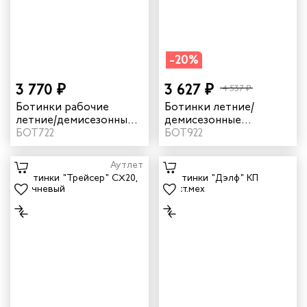
жных работников
-20%
авцов
3 770 ₽
3 627 ₽
4 537 ₽
енеров
Ботинки рабочие
Ботинки летние/
летние/демисезонные
демисезонные
"Трейсер" AX23 с КП
БОТ722
"Трейсер" CX20 цвет
БОТ922
рщика
цвет черный/неоновый
серый
Аутлет
и руководителей
рой помощи
итеров
арей