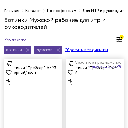
фессиям
Главная
Каталог
По профессиям
Для ИТР и руководите
Ботинки Мужской рабочие для итр и
руководителей
телей
2
циантов
Ботинки
Мужской
Сбросить все фильтры
ей
Сезонное предложение
плюс кэшбэк 3%
кмахеров
ичных
ря
чиков
ров