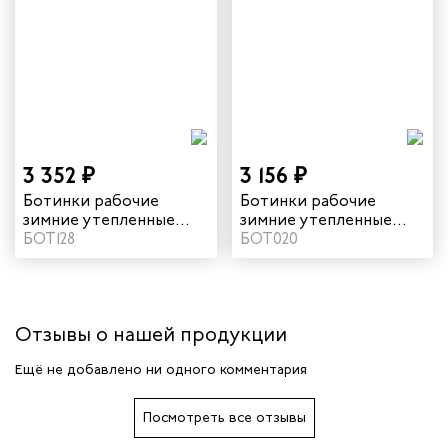
дских работников
иков
3 352 ₽
3 156 ₽
Ботинки рабочие
Ботинки рабочие
зимние утепленные
зимние утепленные
"Комфорт" с МП цвет
БОТ128
"Комфорт" цвет
БОТ020
черный
черный
Отзывы о нашей продукции
Ещё не добавлено ни одного комментария
Посмотреть все отзывы