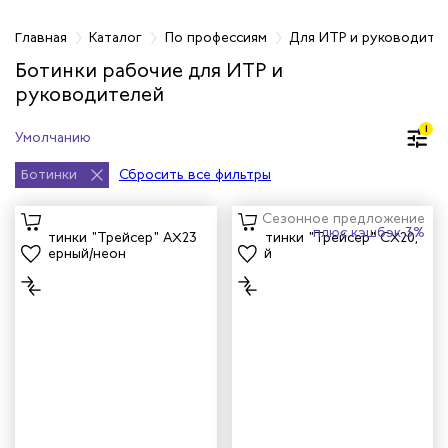
фессиям
Главная
Каталог
По профессиям
Для ИТР и руководите
Ботинки рабочие для ИТР и
руководителей
естер
1
рщиц
Ботинки
Сбросить все фильтры
сервиса
Сезонное предложение
плюс кэшбэк 3%
тажников
триков
телей
циантов
ей