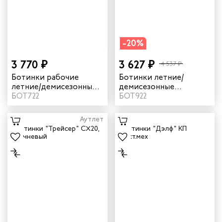
кмахеров
-20%
ичных
3 770 ₽
3 627 ₽
4 537 ₽
ря
Ботинки рабочие
Ботинки летние/
летние/демисезонные
демисезонные
"Трейсер" AX23 с КП
БОТ722
"Трейсер" CX20 цвет
БОТ922
чиков
цвет черный/неоновый
серый
Аутлет
ров
жных работников
авцов
енеров