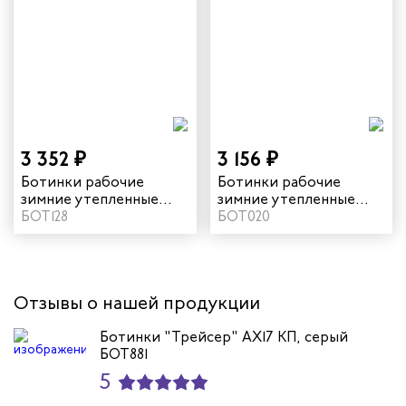
дских работников
иков
3 352 ₽
3 156 ₽
Ботинки рабочие
Ботинки рабочие
зимние утепленные
зимние утепленные
"Комфорт" с МП цвет
БОТ128
"Комфорт" цвет
БОТ020
черный
черный
Отзывы о нашей продукции
Ботинки "Трейсер" AX17 КП, серый
БОТ881
5