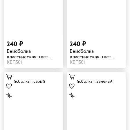
дских работников
иков
240 ₽
240 ₽
Бейсболка
Бейсболка
классическая цвет
классическая цвет
красный
КЕП501
оранжевый
КЕП501