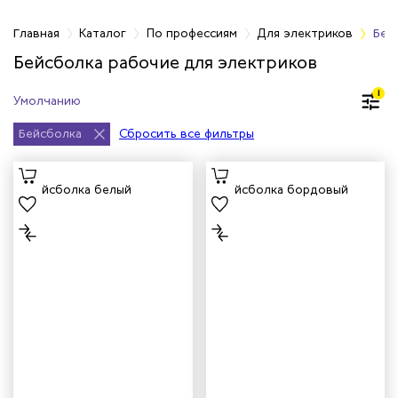
фессиям
Главная
Каталог
По профессиям
Для электриков
Бей
Бейсболка рабочие для электриков
рщиц
1
сервиса
Бейсболка
Сбросить все фильтры
тажников
триков
телей
циантов
ей
кмахеров