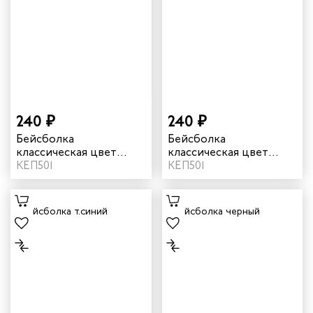
240 ₽
240 ₽
Бейсболка
Бейсболка
классическая цвет
классическая цвет
темно-серый
КЕП501
темно-зеленый
КЕП501