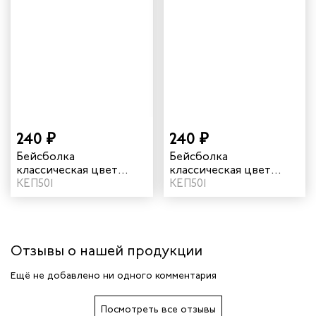
240 ₽
240 ₽
Бейсболка
Бейсболка
классическая цвет
классическая цвет
темно-синий
КЕП501
черный
КЕП501
Отзывы о нашей продукции
Ещё не добавлено ни одного комментария
Посмотреть все отзывы