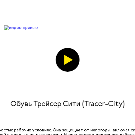
Обувь Трейсер Сити (Tracer-City)
стых рабочих условиях. Она защищает от непогоды, включая сил
икой и дорожными материалами. Купить костюм дорожного рабоче