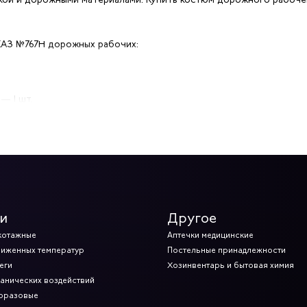
АЗ №767Н дорожных рабочих:
— 1 шт.
ударов) — 1 пара
) — 12 пар
и
Другое
итная от механических воздействий — 1 шт. на 2 года
котажные
Аптечки медицинские
ниженных температур
Постельные принадлежности
окрытием от запотевания — 1 шт.
еги
Хозинвентарь и бытовая химия
ханических воздействий
норазовые