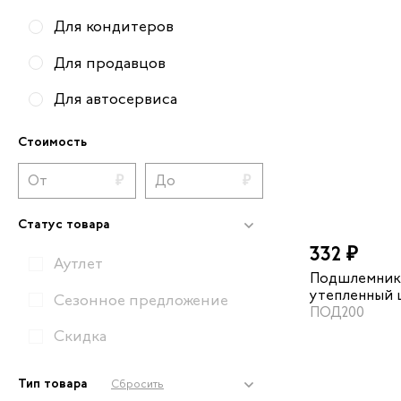
Для кондитеров
Для продавцов
Для автосервиса
Для механиков
Стоимость
Для пусконаладчиков
Для складских работников
Статус товара
Для техников
332 ₽
Аутлет
Подшлемник
Вся рабочая обувь
утепленный 
Сезонное предложение
ПОД200
Скидка
Тип товара
Сбросить