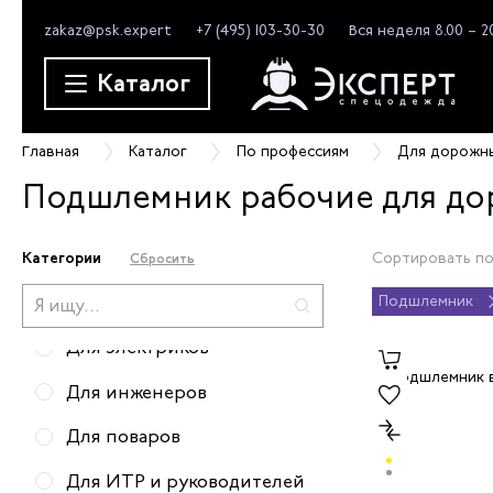
zakaz@psk.expert
+7 (495) 103-30-30
Вся неделя 8.00 – 2
Для официантов
Каталог
Для строителей
Для грузчиков
Главная
Каталог
По профессиям
Для дорожн
Для парикмахеров
Подшлемник рабочие для до
Для уборщиц
Для дорожных работников
Категории
Сортировать по
Сбросить
Для пекаря
Подшлемник
Для электриков
Для инженеров
Для поваров
Для ИТР и руководителей