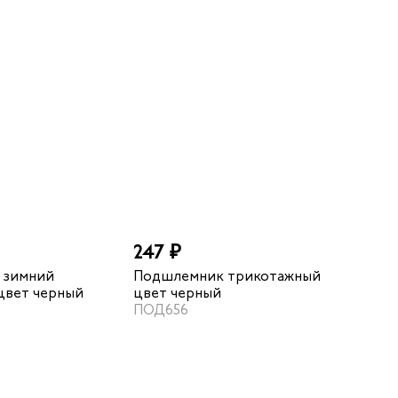
247 ₽
 зимний
Подшлемник трикотажный
цвет черный
цвет черный
ПОД656