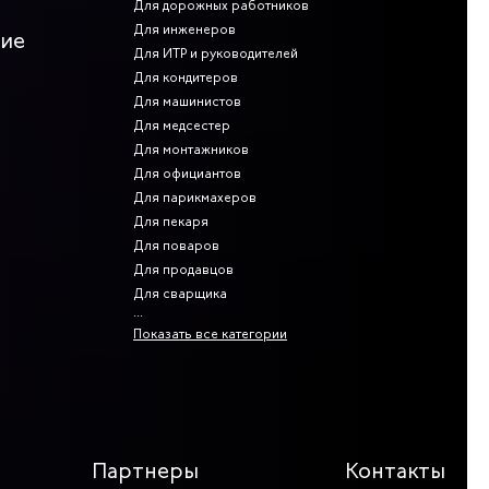
Для дорожных работников
Для инженеров
ние
Для ИТР и руководителей
ь деталей, которые могли бы зацепиться за что-то и
ственных загрязнений, механических воздействий, влаги.
Для кондитеров
Для машинистов
зательно. Отдельно стоит отметить сигнальные плащи,
Для медсестер
а продукция соответствует полностью. Согласно ГОСТу
0мм горизонтально охватывающих торс и руки на том же
Для монтажников
Для официантов
Для парикмахеров
Для пекаря
и и курткой, но также удобны модели с полукомбинезонами.
Для поваров
Для продавцов
Для сварщика
Показать все категории
Партнеры
Контакты