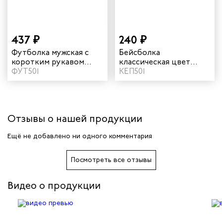
инистов
437 ₽
240 ₽
ителей
Футболка мужская с
Бейсболка
коротким рукавом
классическая цвет
цвет желтый
ФУТ501
желтый
КЕП501
естер
рщиц
Отзывы о нашей продукции
сервиса
Ещё не добавлено ни одного комментария
тажников
Посмотреть все отзывы
триков
Видео о продукции
телей