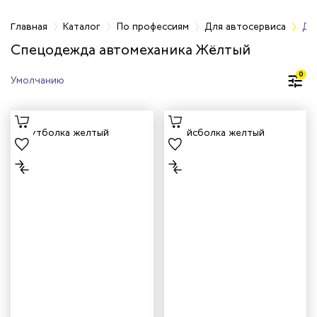
фессиям
Главная
Каталог
По профессиям
Для автосервиса
Дл
Спецодежда автомеханика Жёлтый
жных работников
0
авцов
енеров
рщика
и руководителей
рой помощи
итеров
арей