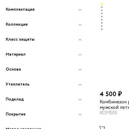
Комплектация
Коллекция
Класс защиты
Материал
Основа
Утеплитель
4 500 ₽
Подклад
Комбинезон 
мужской лет
демисезонн
КОМ505
Покрытие
"Мегаполис"
темно-синий
Метод крепления