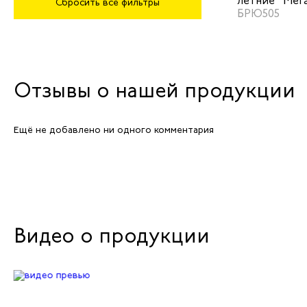
летние "Мег
Сбросить все фильтры
василек/тем
БРЮ505
Отзывы о нашей продукции
Ещё не добавлено ни одного комментария
Видео о продукции