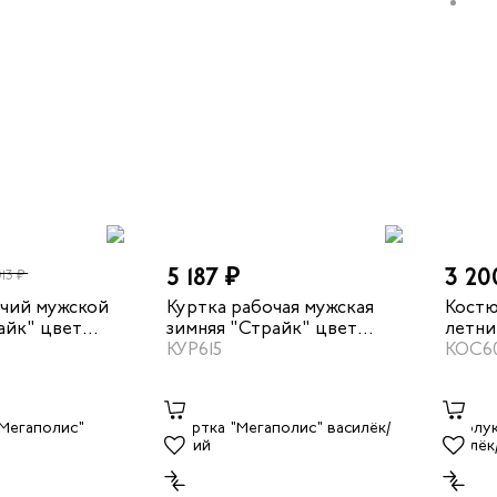
5 187 ₽
3 20
013 ₽
чий мужской
Куртка рабочая мужская
Костю
айк" цвет
зимняя "Страйк" цвет
летни
/василек
василек/темно-синий
КУР615
васил
КОС6