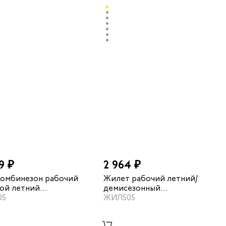
9 ₽
2 964 ₽
омбинезон рабочий
Жилет рабочий летний/
ой летний
демисезонный
полис" цвет василек/
05
"Мегаполис" цвет василёк/
ЖИЛ505
-синий
темно-синий