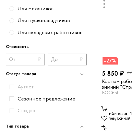
Для механиков
Для пусконаладчиков
Для складских работников
Для техников
Стоимость
Вся рабочая обувь
-27%
5 850 ₽
8 
Статус товара
Костюм рабо
Аутлет
зимний "Стр
темно-синий
КОС630
Сезонное предложение
Скидка
Тип товара