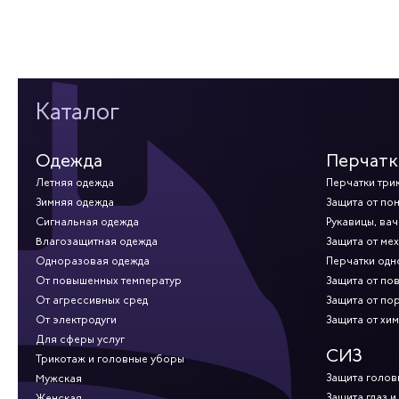
Каталог
Одежда
Перчатк
Летняя одежда
Перчатки три
Зимняя одежда
Защита от по
Сигнальная одежда
Рукавицы, вач
Влагозащитная одежда
Защита от ме
Одноразовая одежда
Перчатки од
От повышенных температур
Защита от по
От агрессивных сред
Защита от по
От электродуги
Защита от хи
Для сферы услуг
СИЗ
Трикотаж и головные уборы
Защита голов
Мужская
Защита глаз и
Женская