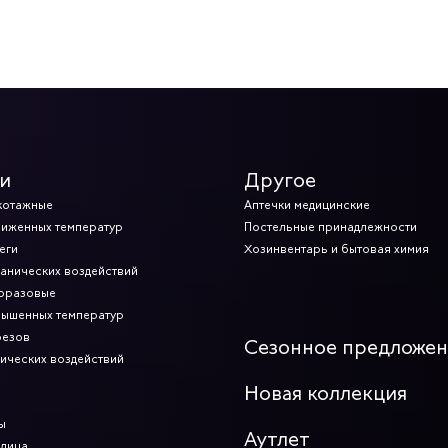
и
Другое
котажные
Аптечки медицинские
ниженных температур
Постельные принадлежности
еги
Хозинвентарь и бытовая химия
ханических воздействий
норазовые
вышенных температур
резов
Сезонное предложе
мических воздействий
Новая коллекция
ы
Аутлет
 лица