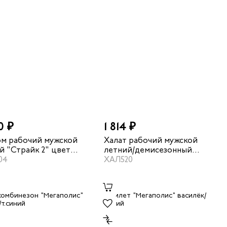
0 ₽
1 814 ₽
м рабочий мужской
Халат рабочий мужской
й "Страйк 2" цвет
летний/демисезонный
ек/темно-синий
04
"Страйк" цвет темно-
ХАЛ520
синий/василек