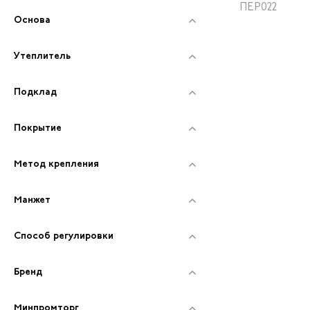
добавлением
ПЕР022
ПВХ покрыти
Основа
белый
Утеплитель
Подклад
Покрытие
Метод крепления
Манжет
Способ регулировки
Бренд
Минпромторг