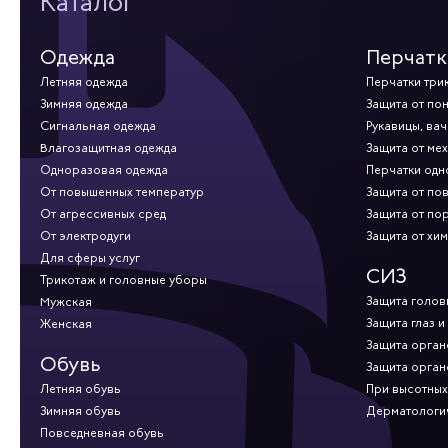
Каталог
представленные в каталоге модели сертифицированы, отвеча
ценам прямого производителя. Обеспечим быструю доставку т
Одежда
Перчатк
Летняя одежда
Перчатки три
Зимняя одежда
Защита от по
Сигнальная одежда
Рукавицы, вач
Влагозащитная одежда
Защита от ме
Одноразовая одежда
Перчатки од
От повышенных температур
Защита от по
От агрессивных сред
Защита от по
От электродуги
Защита от хи
Для сферы услуг
СИЗ
Трикотаж и головные уборы
Защита голов
Мужская
Защита глаз и
Женская
Защита орган
Обувь
Защита орган
Летняя обувь
При высотных
Зимняя обувь
Дерматологи
Повседневная обувь