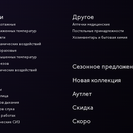
ют нормам безопасности и требованиям ГОСТ. Оформляйте заказ
овара в Екатеринбурге и отправку в любой регион.
и
Другое
котажные
Аптечки медицинские
ниженных температур
Постельные принадлежности
еги
Хозинвентарь и бытовая химия
ханических воздействий
норазовые
вышенных температур
резов
Сезонное предложе
мических воздействий
Новая коллекция
ы
Аутлет
 лица
ов дыхания
Скидка
ов слуха
 работах
Скоро
ческие СИЗ