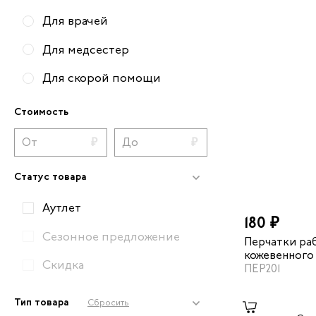
Для врачей
Для медсестер
Для скорой помощи
Для механиков
Стоимость
Для пусконаладчиков
Для складских работников
Статус товара
Для техников
Аутлет
180 ₽
Вся рабочая обувь
Сезонное предложение
Перчатки ра
кожевенного 
Скидка
подкладки
ПЕР201
Тип товара
Сбросить