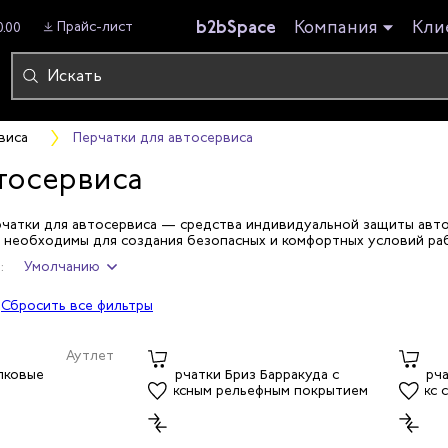
b2bSpace
Компания
Кли
Прайс-лист
0.00
виса
Перчатки для автосервиса
тосервиса
чатки для автосервиса — средства индивидуальной защиты авто
и необходимы для создания безопасных и комфортных условий ра
:
Умолчанию
Сбросить все фильтры
Аутлет