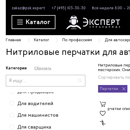
zakaz@psk.expert
+7 (495) 103-30-30
Вся неделя 8.00 – 2
Для инженеров
Каталог
Для пекаря
Для электриков
Главная
Каталог
По профессиям
Для автосер
Для ИТР и руководителей
Нитриловые перчатки для ав
Для поваров
Нитриловые пер
Для автосервиса
Категории
Сбросить
мастерских. Он
Сортировать по
Для кондитеров
Перчатки
Для продавцов
Для водителей
Для машинистов
Для сварщика