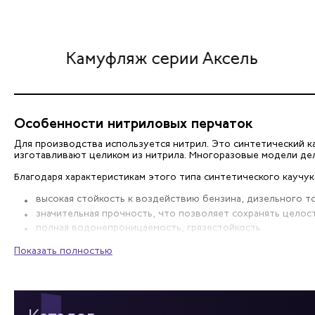
Камуфляж серии Аксель
Особенности нитриловых перчаток
Для производства используется нитрил. Это синтетический к
изготавливают целиком из нитрила. Многоразовые модели дел
Благодаря характеристикам этого типа синтетического каучу
высокая стойкость к воздействию бензина, дизельного то
значительная прочность, что позволяет сохранять целос
полная водонепроницаемость, грязестойкость.
Эти свойства позволяют эффективно защищать кожу рук от агр
Показать полностью
рассчитаны на интенсивную эксплуатацию.
Заказ
Компания «Эксперт Спецодежда» предлагает владельцам СТО, 