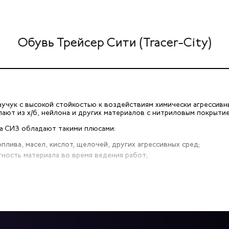
Обувь Трейсер Сити (Tracer-City)
аучук с высокой стойкостью к воздействиям химически агрессивн
ают из х/б, нейлона и других материалов с нитриловым покрытие
ка СИЗ обладают такими плюсами:
плива, масел, кислот, щелочей, других агрессивных сред;
тность материала во время ведения работ;
ессивных сред, характерных для работы в автосервисе, от грязи
оптовым и розничным поставщикам купить перчатки для автосер