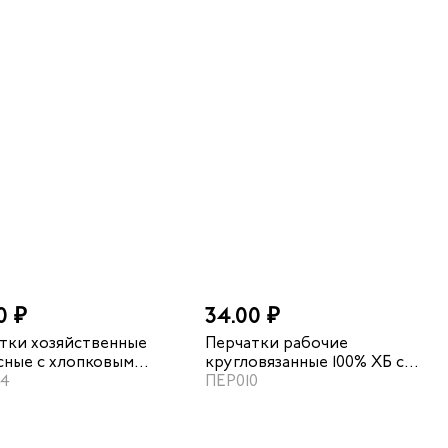
0 ₽
34.00 ₽
тки хозяйственные
Перчатки рабочие
сные с хлопковым
кругловязанные 100% ХБ с
ением
04
двойным частичным
ПЕР010
обливом