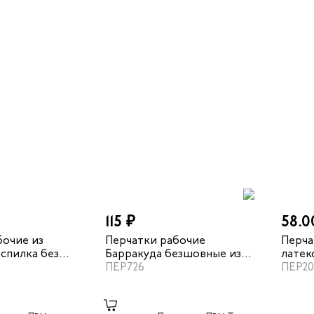
115 ₽
58.0
бочие из
Перчатки рабочие
Перча
спилка без
Барракуда безшовные из
латек
стрейч полиамида с
ПЕР726
напыл
ПЕР2
частичным рельефным
латексным покрытием
цвет красный/черный