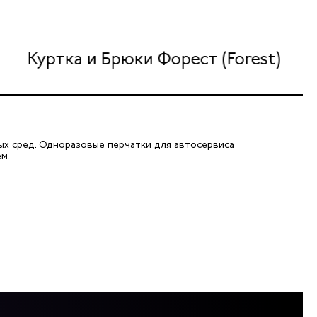
Куртка и Брюки Форест (Forest)
ых сред. Одноразовые перчатки для автосервиса
м.
, запахов. При этом резиновые перчатки надежны и
виса из нитрила в нашем профильном интернет-магазине. Все