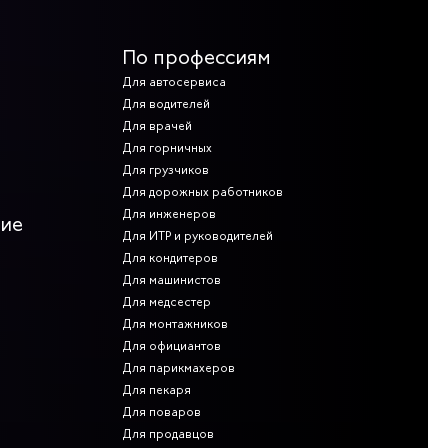
 на партию любого объема — от розницы до крупного опта по
По профессиям
Для автосервиса
Для водителей
Для врачей
Для горничных
Для грузчиков
Для дорожных работников
Для инженеров
ние
Для ИТР и руководителей
Для кондитеров
Для машинистов
Для медсестер
Для монтажников
Для официантов
Для парикмахеров
Для пекаря
Для поваров
Для продавцов