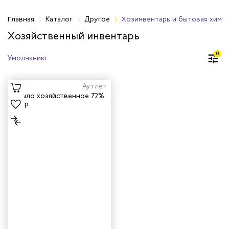
Главная
Каталог
Другое
Хозинвентарь и бытовая хими
Хозяйственный инвентарь
медицинские
0
ные
ежности
Аутлет
тарь и бытовая