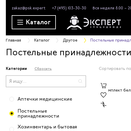
zakaz@psk.expert
+7 (495) 103-30-30
Вся неделя 8.00 – 2
Каталог
Главная
Каталог
Другое
Постельные принад
Постельные принадлежност
Категории
Сортировать по
Сбросить
Аптечки медицинские
Постельные
принадлежности
Хозинвентарь и бытовая