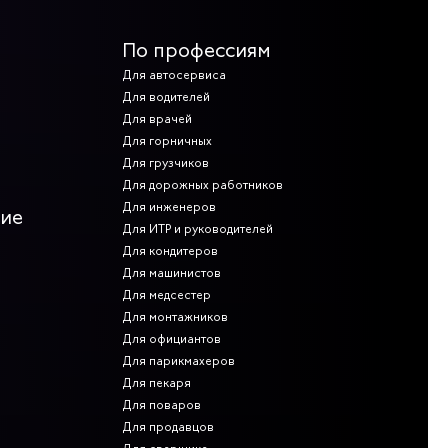
По профессиям
Для автосервиса
Для водителей
Для врачей
Для горничных
Для грузчиков
Для дорожных работников
Для инженеров
ние
Для ИТР и руководителей
Для кондитеров
Для машинистов
Для медсестер
Для монтажников
Для официантов
Для парикмахеров
Для пекаря
Для поваров
Для продавцов