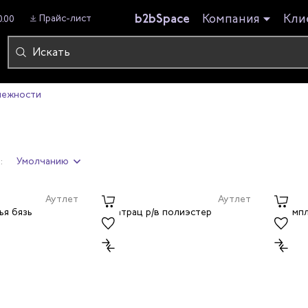
b2bSpace
Компания
Кли
Прайс-лист
0.00
лежности
и
:
Умолчанию
Аутлет
Аутлет