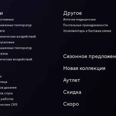
и
Другое
котажные
Аптечки медицинские
ниженных температур
Постельные принадлежности
еги
Хозинвентарь и бытовая химия
ханических воздействий
норазовые
вышенных температур
резов
Сезонное предложе
мических воздействий
Новая коллекция
ы
Аутлет
 лица
ов дыхания
Скидка
ов слуха
 работах
Скоро
ческие СИЗ