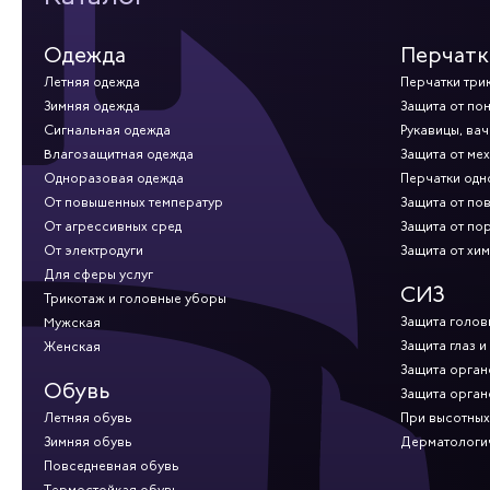
Одежда
Перчатк
Летняя одежда
Перчатки три
Зимняя одежда
Защита от по
Сигнальная одежда
Рукавицы, вач
Влагозащитная одежда
Защита от ме
Одноразовая одежда
Перчатки од
От повышенных температур
Защита от по
От агрессивных сред
Защита от по
От электродуги
Защита от хи
Для сферы услуг
СИЗ
Трикотаж и головные уборы
Защита голов
Мужская
Защита глаз и
Женская
Защита орган
Обувь
Защита орган
Летняя обувь
При высотных
Зимняя обувь
Дерматологи
Повседневная обувь
Термостойкая обувь