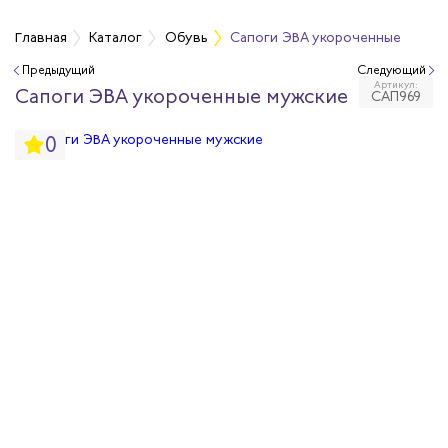
Главная
Каталог
Обувь
Сапоги ЭВА укороченные
Предыдущий
Следующий
Артикул:
бувь
Сапоги ЭВА укороченные мужские
САП969
0
бувь
вная обувь
йкая обувь
йкая обувь
ры для обуви