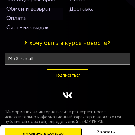
Обмен и возврат
Доставка
Оплата
Система скидок
Я хочу быть в курсе новостей
Подписаться
"Информация на интернет-сайте psk.expert носит
исключительно информационный характер и не является
публичной офертой, определяемой ст.437 ГК РФ.
Производитель оставляет за собой право в одностороннем
порядке вносить изменения в состав материалов,
Заказать
Добавить в корзину