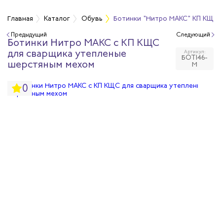
Главная
Каталог
Обувь
Ботинки "Нитро МАКС" КП КЩС 
Предыдущий
Следующий
Ботинки Нитро МАКС с КП КЩС
бувь
для сварщика утепленые
Артикул:
БОТ146-
шерстяным мехом
М
бувь
0
вная обувь
йкая обувь
йкая обувь
ры для обуви