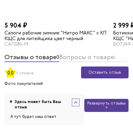
5 904 ₽
2 999 
Сапоги рабочие зимние "Нитро МАКС" с КП
Ботинки
КЩС для литейщика цвет черный
КЩС "Ни
САП386-М
черный
БОТ249
Отзывы о товаре
Вопросы о товаре
0
1
Оставить отзыв
0.0
0 отзывов
Фото покупателей
Здесь может быть Ваш
Развернуть отзывы
отзыв
А тут будет наш ответ